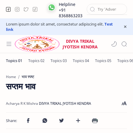
Helpline
+91
8368863203
Lorem ipsum dolor sit amet, consectetur adipiscing elit.
Test
link
DIVYA TRIKAL
JYOTISH KENDRA
भाव स्पष्ट
Home
सप्तम भाव