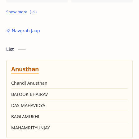
ksy
Panchang
Pooja
Vichar
🌞 Navgrah Jaap
करण
नक्षत्र
List
पञ्चाङ्ग विवरण
भाव स्पष्ट
Anusthan
व्रत कथा
Chandi Anusthan
BATOOK BHAIRAV
DAS MAHAVIDYA
BAGLAMUKHI
MAHAMRITYUNJAY