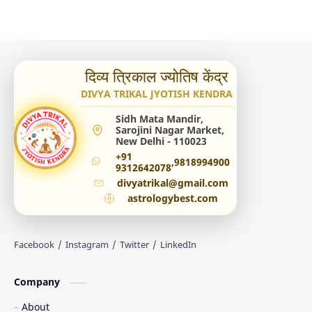
दिव्य त्रिकाल ज्योतिष केंद्र
DIVYA TRIKAL JYOTISH KENDRA
Sidh Mata Mandir,
Sarojini Nagar Market,
New Delhi - 110023
+91
,
9818994900
9312642078
divyatrikal@gmail.com
astrologybest.com
Company
About