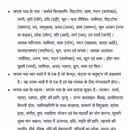
सप्तम भाव के नाम : सर्वार्थ चिन्तामणिः चिट्टोत्त, काम, मदन (कामेच्छा),
पत्नी, भृति (पति), दधि (दही), सूप। फल दीपिकाः जामित्र, चिट्टोत्त
(कामना), मद, कामुकता, अस्त (अस्त), काम (कामना), सून अध्वन (पन्थ
या सड़क), लोक (लोग), पति (आर्य), मार्ग (पथ), एवं भार्या (पत्नी)।
जातक पारिजातः जामित्र, काम (प्रेम), गमन (सहवास, यात्रा आदि),
कलत्रसम्पत्त (स्त्रीधन), चून, अस्त एवं सप्तम। जातक अलंकार
:जामित्र, अस्त, स्मर, मदन (कामेच्छा), मद, खून एवं काम। होरा सारः
युवती (भार्या), जामित्र, अस्त, भावना, छून, काम एवं चित्त।
सप्तम भाव चार भावों में से एक है जो केन्द्र, कंटक या चतुष्ट्य भी कहलाता
है। यह उत्तम भावों में से एक है एवं यह जातक के लिए मंगलकारी होगा।
सप्तम भाव के महत्त्व : सप्तम भाव के भाव कारक शुक्र है। पराशरः भार्या,
यात्रा, व्यापार, दृष्टि की हानि, मृत्यु । उत्तर कालामृतः विवाह, अपवित्रता,
विजयी प्रेम, व्याभिचारिणी के साथ शत्रुता, सत्मार्ग से विमुखता, श्रेष्ठ
इत्र, संगीत, पुष्प, स्वादिष्ट भोजन एवं पेय पदार्थों का भोग करना, सुपारी
युक्त पान चबाना, यात्रा में अंतराल, दधि, स्मृति की हानि, पहनावे की
प्राप्ति, वीर्य, पौरुष, पति की ईमानदारी, पत्नियों का जोड़ा, जनन अंग,