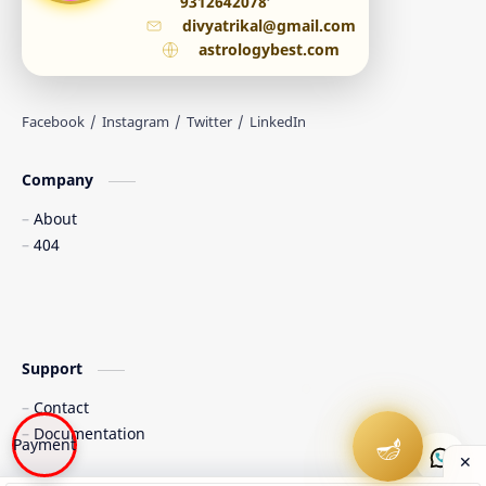
9312642078
divyatrikal@gmail.com
astrologybest.com
Company
About
404
Support
Contact
Documentation
🪔
Payment