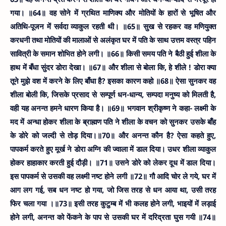
गया। ॥64॥
वह सोने में ग्रथित माणिक्य और मोतियों के हारों से भूषित और
अतिथि-पूजन में सर्वदा व्याकुल रहती थी। ॥65॥
सुख से रहकर वह मणियुक्त
करधनी तथा मोतियों की मालाओं से अलंकृत घर में पति के साथ उत्तम वस्त्र पहिन
सावित्री के समान शोभित होने लगी। ॥66॥
किसी समय पति ने बैठी हुई शीला के
हाथ में बँधा सुंदर डोरा देखा। ॥67॥
और शीला से बोला कि, हे शीले ! डोरा क्या
तूने मुझे वश में करने के लिए बाँधा है? इसका कारण कहो ॥68॥
ऐसा सुनकर वह
शीला बोली कि, जिसके प्रसाद से सम्पूर्ण धन-धान्य, सम्पदा मनुष्य को मिलती है,
वही यह अनन्त हमने धारण किया है। ॥69॥
भगवान श्रीकृष्ण ने कहा- लक्ष्मी के
मद में अन्धा होकर शीला के ब्राह्मण पति ने शीला के वचन को सुनकर उसके बाँह
के डोरे को जल्दी से तोड़ दिया।॥70॥
और अनन्त कौन है? ऐसा कहते हुए,
पापकर्म करते हुए मूर्ख ने डोरा अग्नि की ज्वाला में डाल दिया। उधर शीला व्याकुल
होकर हाहाकार करती हुई दौड़ी। ॥71॥
उसने डोरे को लेकर दूध में डाल दिया।
इस पापकर्म से उसकी वह लक्ष्मी नष्ट होने लगी ॥72॥
गौ आदि चोर ले गये, घर में
आग लग गई, सब धन नष्ट हो गया, जो जिस तरह से धन आया था, उसी तरह
फिर चला गया ।॥73॥
इसी तरह कुटुम्ब में भी कलह होने लगी, भाइयों में लड़ाई
होने लगी, अनन्त को फेंकने के पाप से उसकी घर में दरिद्रता घुस गयी ॥74॥