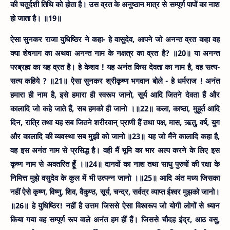
की चतुर्दशी तिथि को होता है। उस व्रत के अनुष्ठान मात्र से सम्पूर्ण पापों का नाश
हो जाता है। ॥19॥
ऐसा सुनकर राजा युधिष्ठिर ने कहा- हे वासुदेव, आपने जो अनन्त व्रत कहा वह
क्या शेषनाग का अथवा अनन्त नाम के नक्षत्र का व्रत है? ॥20॥
या अनन्त
परब्रह्म का यह व्रत है। हे केशव ! यह अनंत किस देवता का नाम है, वह सत्य-
सत्य कहिये ? ॥21॥
ऐसा सुनकर श्रीकृष्ण भगवान बोले - हे धर्मराज ! अनंत
हमारा ही नाम है, इसे हमारा ही स्वरूप जानो, सूर्य आदि जितने देवता हैं और
कालादि जो कहे जाते हैं, सब हमको ही जानो ।॥22॥
कला, काष्ठा, मुहूर्त आदि
दिन, रात्रि तथा यह सब जितने शरीरवान् प्राणी हैं तथा पक्ष, मास, ऋतु, वर्ष, युग
और कालादि की व्यवस्था सब मुझी को जानो ॥23॥
यह जो मैंने कालादि कहा है,
वह इस अनंत नाम से प्रसिद्ध है। वही मैं भूमि का भार अल्प करने के लिए इस
कृष्ण नाम से अवतरित हूँ ।॥24॥
दानवों का नाश तथा साधु पुरुषों की रक्षा के
निमित्त मुझे वसुदेव के कुल में भी उत्पन्न जानो ।॥25॥
आदि अंत मध्य जिसका
नहीं ऐसे कृष्ण, विष्णु, शिव, वैकुण्ठ, सूर्य, चन्द्र, सर्वत्र व्याप्त ईश्वर मुझको जानो।
॥26॥
हे युधिष्ठिर! नहीं है उत्तम जिससे ऐसा विश्वरूप जो योगी लोगों से ध्यान
किया गया वह सम्पूर्ण रूप वाले अनंत हम हीं हैं। जिससे चौदह इंद्र, आठ वसु,