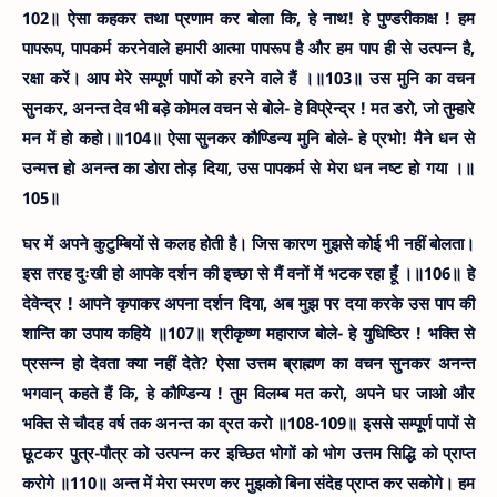
102॥
ऐसा कहकर तथा प्रणाम कर बोला कि, हे नाथ! हे पुण्डरीकाक्ष ! हम
पापरूप, पापकर्म करनेवाले हमारी आत्मा पापरूप है और हम पाप ही से उत्पन्न है,
रक्षा करें। आप मेरे सम्पूर्ण पापों को हरने वाले हैं ।॥103॥
उस मुनि का वचन
सुनकर, अनन्त देव भी बड़े कोमल वचन से बोले- हे विप्रेन्द्र ! मत डरो, जो तुम्हारे
मन में हो कहो।॥104॥
ऐसा सुनकर कौण्डिन्य मुनि बोले- हे प्रभो! मैने धन से
उन्मत्त हो अनन्त का डोरा तोड़ दिया, उस पापकर्म से मेरा धन नष्ट हो गया ।॥
105॥
घर में अपने कुटुम्बियों से कलह होती है। जिस कारण मुझसे कोई भी नहीं बोलता।
इस तरह दुःखी हो आपके दर्शन की इच्छा से मैं वनों में भटक रहा हूँ ।॥106॥
हे
देवेन्द्र ! आपने कृपाकर अपना दर्शन दिया, अब मुझ पर दया करके उस पाप की
शान्ति का उपाय कहिये ॥107॥
श्रीकृष्ण महाराज बोले- हे युधिष्ठिर ! भक्ति से
प्रसन्न हो देवता क्या नहीं देते? ऐसा उत्तम ब्राह्मण का वचन सुनकर अनन्त
भगवान् कहते हैं कि, हे कौण्डिन्य ! तुम विलम्ब मत करो, अपने घर जाओ और
भक्ति से चौदह वर्ष तक अनन्त का व्रत करो ॥108-109॥
इससे सम्पूर्ण पापों से
छूटकर पुत्र-पौत्र को उत्पन्न कर इच्छित भोगों को भोग उत्तम सिद्धि को प्राप्त
करोगे ॥110॥ अन्त में मेरा स्मरण कर मुझको बिना संदेह प्राप्त कर सकोगे। हम