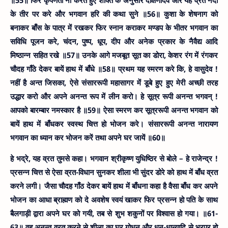
॥55॥
फिर कृपणता ना करते हुए शक्ति के अनुसार दक्षिणादेवे और यह व्रत नदी
के तीर पर करे और भगवान हरि की कथा सुने ॥56॥
कुशा के शेषनाग को
बनाकर बाँस के पात्र में रखकर फिर स्नान कराकर मण्डप के भीतर भगवान का
सविधि पूजन करे, चंदन, पुष्प, धूप, दीप और अनेक प्रकार के नैवैद्य आदि
मिष्ठान्न सहित रखे ॥57॥
उनके आगे मजबूत सूत का डोरा, केशर रंग में रंगकर
चौदह गाँठे देकर बायें हाथ में बाँधे ॥58॥
प्रथम यह स्मरण करे कि, हे वासुदेव !
नहीं है अन्त जिसका, ऐसे संसाररूपी महासागर में डूबे हुए हुए मेरी अच्छी तरह
उद्धार करो और अपने अनन्त रूप में लीन करो। हे सूत्र रूपी अनन्त भगवन् !
आपको बारम्बार नमस्कार है ॥59॥
ऐसा स्मरण कर सूत्ररूपी अनन्त भगवान को
बायें हाथ में बाँधकर स्वस्थ चित्त हो भोजन करे। संसाररूपी अनन्त नारायण
भगवान का ध्यान कर भोजन करें तथा अपने घर जायें ॥60॥
हे भद्रे, यह व्रत तुमसे कहा। भगवान श्रीकृष्ण युधिष्ठिर से बोले – हे राजेन्द्र !
प्रसन्न चित्त से ऐसा व्रत-विधान सुनकर शीला भी सुंदर डोरे को हाथ में बाँध व्रत
करने लगी। जैसा चौदह गाँठ देकर बायें हाथ में बाँधना कहा है वैसा बाँध कर अपने
भोजन का आधा ब्राह्मण को दे अवशेष स्वयं खाकर फिर प्रसन्न हो पति के साथ
बैलगाड़ी द्वारा अपने घर को गयी, तब से शुभ शकुनों पर विश्वास हो गया। ॥61-
63॥
वह अनन्त व्रत करने से शीला का घर गोधन और धन-धान्यादि से भरपूर हो