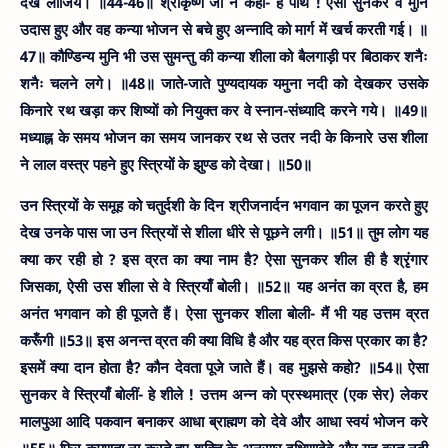
देख लीजिये। ॥44-46॥
श्रीकृष्ण जी ने कहा- हे पार्थ ! ऐसा सुनकर वे मुनि
उदास हुए और वह कन्या भोजन से बचे हुए अन्नादि को मार्ग में खर्च करती गई। ॥
47॥
कौण्डिन्य मुनि भी उस सुमन्तु की कन्या शीला को बैलगाड़ी पर बिठाकर शनैः
शनैः चलने लगे। ॥48॥
जाते-जाते पुण्यदायक यमुना नदी को देखकर उसके
किनारे रथ खड़ा कर शिष्यों को नियुक्त कर वे स्नान-संध्यादि करने गये। ॥49॥
मध्याह्न के समय भोजन का समय जानकर रथ से उतर नदी के किनारे उस शीला
ने लाल वस्त्र पहने हुए स्त्रियों के झुण्ड को देखा। ॥50॥
उन स्त्रियों के समूह को चतुर्दशी के दिन श्रीजनार्दन भगवान का पूजन करते हुए
देख उनके पास जा उन स्त्रियों से शीला धीरे से पूछने लगी। ॥51॥
तुम लोग यह
क्या कर रही हो ? इस व्रत का क्या नाम है? ऐसा सुनकर शील ही है श्रृंगार
जिसका, ऐसी उस शीला से वे स्त्रियाँ बोली। ॥52॥
यह अनंत का व्रत है, हम
अनंत भगवान को ही पूजते हैं। ऐसा सुनकर शीला बोली- मैं भी यह उत्तम व्रत
करूँगी ॥53॥ इस अनन्त व्रत की क्या विधि है और यह व्रत किस प्रकार का है?
इसमें क्या दान होता है? कौन देवता पूजे जाते हैं। वह मुझसे कहो? ॥54॥
ऐसा
सुनकर वे स्त्रियाँ बोलीं- हे शीले ! उत्तम अन्न को प्रस्थमात्र (एक सेर) लेकर
मालपुआ आदि पकवान बनाकर आधा ब्राह्मण को देवे और आधा स्वयं भोजन करे