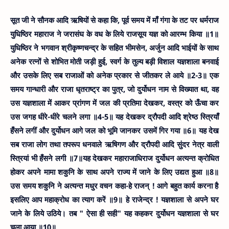
u
सूत जी ने सौनक आदि ऋषियों से कहा कि, पूर्व समय में माँ गंगा के तट पर धर्मराज
युधिष्ठिर महाराज ने जरासंघ के वध के लिये राजसूय यज्ञ को आरम्भ किया ॥1॥
युधिष्ठिर ने भगवान श्रीकृष्णचन्द्र के सहित भीमसेन, अर्जुन आदि भाईयों के साथ
अनेक रत्नों से शोभित मोती जड़ी हुई, स्वर्ग के तुल्य बड़ी विशाल यज्ञशाला बनवाई
और उसके लिए सब राजाओं को अनेक प्रकार से जीतकर ले आये ॥2-3॥
एक
समय गान्धारी और राजा धृतराष्ट्र का पुत्र, जो दुर्योधन नाम से विख्यात था, वह
उस यज्ञशाला में आकर प्रांगण में जल की प्रतिमा देखकर, वस्त्र को ऊँचा कर
उस जगह धीरे-धीरे चलने लगा ॥4-5॥
यह देखकर द्रौपदी आदि श्रेष्ठ स्त्रियाँ
 this theme
हँसने लगीं और दुर्योधन आगे जल को भूमि जानकर उसमें गिर गया ॥6॥
यह देख
सब राजा लोग तथा तपरूप धनवाले ऋषिगण और द्रौपदी आदि सुंदर नेत्र वाली
स्त्रियां भी हँसने लगी ॥7॥
यह देखकर महाराजाधिराज दुर्योधन अत्यन्त क्रोधित
होकर अपने मामा शकुनि के साथ अपने राज्य में जाने के लिए उद्यत हुआ ॥8॥
उस समय शकुनि ने अत्यन्त मधुर वचन कहा-हे राजन् ! आगे बहुत कार्य करना है
इसलिए आप महाक्रोध का त्याग करें ॥9॥
हे राजेन्द्र ! यज्ञशाला से अपने घर
जाने के लिये उठिये। तब " ऐसा ही सही" यह कहकर दुर्योधन यज्ञशाला से घर
चला आया ॥10॥