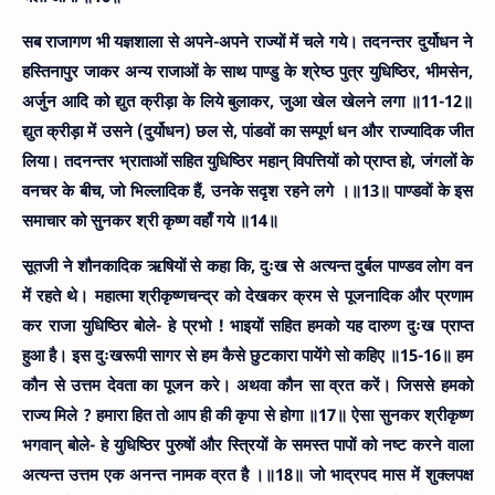
सब राजागण भी यज्ञशाला से अपने-अपने राज्यों में चले गये। तदनन्तर दुर्योधन ने
हस्तिनापुर जाकर अन्य राजाओं के साथ पाण्डु के श्रेष्ठ पुत्र युधिष्ठिर, भीमसेन,
अर्जुन आदि को द्युत क्रीड़ा के लिये बुलाकर, जुआ खेल खेलने लगा ॥11-12॥
द्युत क्रीड़ा में उसने (दुर्योधन) छल से, पांडवों का सम्पूर्ण धन और राज्यादिक जीत
लिया। तदनन्तर भ्राताओं सहित युधिष्ठिर महान् विपत्तियों को प्राप्त हो, जंगलों के
वनचर के बीच, जो भिल्लादिक हैं, उनके सदृश रहने लगे ।॥13॥
पाण्डवों के इस
समाचार को सुनकर श्री कृष्ण वहाँ गये ॥14॥
सूतजी ने शौनकादिक ऋषियों से कहा कि, दुःख से अत्यन्त दुर्बल पाण्डव लोग वन
में रहते थे। महात्मा श्रीकृष्णचन्द्र को देखकर क्रम से पूजनादिक और प्रणाम
कर राजा युधिष्ठिर बोले- हे प्रभो ! भाइयों सहित हमको यह दारुण दुःख प्राप्त
हुआ है। इस दुःखरूपी सागर से हम कैसे छुटकारा पायेंगे सो कहिए ॥15-16॥
हम
कौन से उत्तम देवता का पूजन करे। अथवा कौन सा व्रत करें। जिससे हमको
राज्य मिले ? हमारा हित तो आप ही की कृपा से होगा ॥17॥ ऐसा सुनकर श्रीकृष्ण
भगवान् बोले- हे युधिष्ठिर पुरुषों और स्त्रियों के समस्त पापों को नष्ट करने वाला
अत्यन्त उत्तम एक अनन्त नामक व्रत है ।॥18॥
जो भाद्रपद मास में शुक्लपक्ष