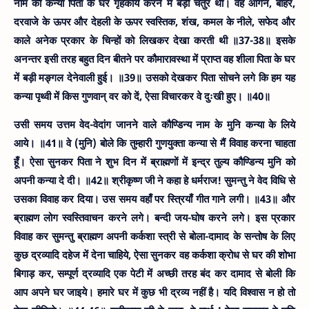
नाम की कन्या पिता के घर गृहकार्य करने में बड़ी चतुर थी। वह आँगन, बाहर,
दरवाजे के ऊपर और देहली के ऊपर स्वस्तिक, शंख, कमल के नीले, सफेद और
काले अनेक प्रकार के चिन्हों को लिखकर देखा करती थी ॥37-38॥
इसके
अनन्तर इसी तरह बहुत दिन बीतने पर कौमारावस्था में प्राप्त वह शीला पिता के घर
में बड़ी मङ्गल देनेवाली हुई। ॥39॥
उसको देखकर पिता सोचने लगे कि हम यह
कन्या पृथ्वी में किस गुणवान् वर को दें, ऐसा विचारकर वे दुःखी हुए। ॥40॥
उसी समय उत्तम वेद-वेदांग जानने वाले कौण्डिन्य नाम के मुनि कन्या के लिये
आये। ॥41॥
वे (मुनि) बोले कि तुम्हारी गुणयुक्ता कन्या से मैं विवाह करना चाहता
हूँ। ऐसा सुनकर पिता ने शुभ दिन में ब्राह्मणों में इन्द्र तुल्य कौण्डिन्य मुनि को
अपनी कन्या दे दी। ॥42॥
श्रीकृष्ण जी ने कहा हे धर्मराज! सुमन्तु ने वेद विधि से
उसका विवाह कर दिया। उस समय वहाँ पर स्त्रियाँ गीत गाने लगी। ॥43॥
और
ब्राह्मण लोग स्वस्तिवाचन करने लगे। बन्दी जय-घोष करने लगे। इस प्रकार
विवाह कर सुमन्तु ब्राह्मण अपनी कर्कशा स्त्री से बोला-दामाद के सन्तोष के लिए
कुछ द्रव्यादि दहेज में देना चाहिये, ऐसा सुनकर वह कर्कशा क्रोध से घर की शोभा
बिगाड़ कर, सम्पूर्ण द्रव्यादि एक पेटी में अच्छी तरह बंद कर दामाद से बोली कि
आप अपने घर जाइये। हमारे घर में कुछ भी द्रव्य नहीं है। यदि विश्वास न हो तो