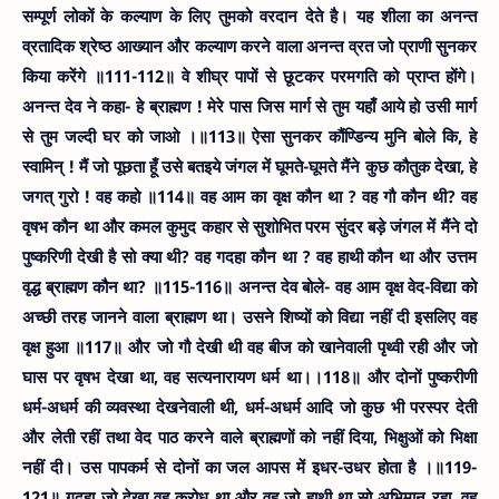
सम्पूर्ण लोकों के कल्याण के लिए तुमको वरदान देते है। यह शीला का अनन्त
व्रतादिक श्रेष्ठ आख्यान और कल्याण करने वाला अनन्त व्रत जो प्राणी सुनकर
किया करेंगे ॥111-112॥
वे शीघ्र पापों से छूटकर परमगति को प्राप्त होंगे।
अनन्त देव ने कहा- हे ब्राह्मण ! मेरे पास जिस मार्ग से तुम यहाँ आये हो उसी मार्ग
से तुम जल्दी घर को जाओ ।॥113॥
ऐसा सुनकर कौंण्डिन्य मुनि बोले कि, हे
स्वामिन् ! मैं जो पूछता हूँ उसे बतइये जंगल में घूमते-घूमते मैंने कुछ कौतुक देखा, हे
जगत् गुरो ! वह कहो ॥114॥
वह आम का वृक्ष कौन था ? वह गौ कौन थी? वह
वृषभ कौन था और कमल कुमुद कहार से सुशोभित परम सुंदर बड़े जंगल में मैंने दो
पुष्करिणी देखी है सो क्या थी? वह गदहा कौन था ? वह हाथी कौन था और उत्तम
वृद्ध ब्राह्मण कौन था? ॥115-116॥
अनन्त देव बोले- वह आम वृक्ष वेद-विद्या को
अच्छी तरह जानने वाला ब्राह्मण था। उसने शिष्यों को विद्या नहीं दी इसलिए वह
वृक्ष हुआ ॥117॥
और जो गौ देखी थी वह बीज को खानेवाली पृथ्वी रही और जो
घास पर वृषभ देखा था, वह सत्यनारायण धर्म था।।118॥
और दोनों पुष्करीणी
धर्म-अधर्म की व्यवस्था देखनेवाली थी, धर्म-अधर्म आदि जो कुछ भी परस्पर देती
और लेती रहीं तथा वेद पाठ करने वाले ब्राह्मणों को नहीं दिया, भिक्षुओं को भिक्षा
नहीं दी। उस पापकर्म से दोनों का जल आपस में इधर-उधर होता है ।॥119-
121॥
गदहा जो देखा वह क्रोध था और वह जो हाथी था सो अभिमान रहा, वह