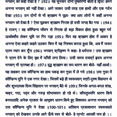
भगवान् को कहीं देखा है ? ॥92॥
यह सुनकर दोनों पुष्करिणी बोली हे द्विज! हमने
अनन्त भगवान् को नहीं देखा। आगे जाकर उसी तरह एक हाथी और एक गर्दभ
देखा ॥93॥
उन दोनों से भी ब्राह्मण ने पूछा- क्या आप लोगों ने कहीं अनन्त
भगवान को देखा है ? ऐसा पूछकर ब्राह्मण निराश हो उसी जगह बैठ गया ।॥94॥
हे राजन् ! वह कौण्डिन्य जीवन से निराश हो बड़ा विकल होता हुआ बहुत गर्म
ऊर्ध्वश्वाँस लेकर भूमि पर गिर पड़ा ॥95॥
फिर वह ब्राह्मण होश में आकर हे
अनन्त ऐसा कहते कहते उठकर चित्त में यह निश्चय करता हुआ कि, अब मैं जरूर
प्राण त्याग कर दूँगा ॥96॥
भगवान् श्रीकृष्ण ने कहा- हे धर्मराज ! उस ब्राह्मण
ने प्राण देने के लिए वृक्ष में फाँसी लगा लिया। उसी समय दयार्द्र हृदय अनन्त
भगवान् भी प्रत्यक्ष हो। ॥97॥
वृद्ध ब्राह्मण का रूप धारण कर बोले- यहाँ आओ।
यह कहकर उस कौन्डिन्य का हाथ पकड़ कर गुफा में ले गये ॥98॥
उस गुफा में
कौण्डिन्य मुनि ने एक नगर देखा। जिसमें बड़े ही स्वरूपवान् स्त्री-पुरुष विद्यमान थे
और शुभदायक दिव्य सिंहासन पर भगवान् बैठे थे ॥99॥
जिनके अगल-बगल शंख,
चक्र, गदा, पद्म और गरुड़ शोभायमान हो रहे थे। कौस्तुभमणि धारण किये
बनमालादि अनेक प्रकार के आभूषण धारण किये हुए विश्वरूप अनन्त भगवान् को
उस कौण्डिन्य मुनि ने देखा ॥100-101॥
अतिशय प्रकाशमान स्वरूपवाले
भगवान् को देखकर उनके आगे ऊँचे स्वर से बोले- हे प्रभो! आपकी जय हो ।।