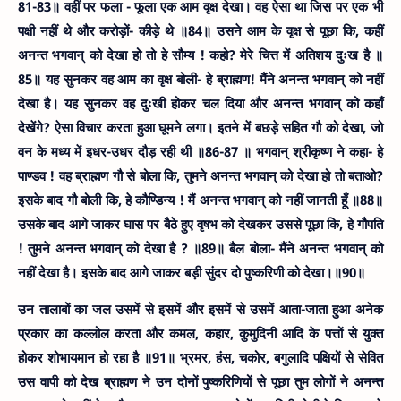
81-83॥
वहीं पर फला - फूला एक आम वृक्ष देखा। वह ऐसा था जिस पर एक भी
पक्षी नहीं थे और करोड़ों- कीड़े थे ॥84॥
उसने आम के वृक्ष से पूछा कि, कहीं
अनन्त भगवान् को देखा हो तो हे सौम्य ! कहो? मेरे चित्त में अतिशय दुःख है ॥
85॥
यह सुनकर वह आम का वृक्ष बोली- हे ब्राह्मण! मैंने अनन्त भगवान् को नहीं
देखा है। यह सुनकर वह दुःखी होकर चल दिया और अनन्त भगवान् को कहाँ
देखेंगे? ऐसा विचार करता हुआ घूमने लगा। इतने में बछड़े सहित गौ को देखा, जो
वन के मध्य में इधर-उधर दौड़ रही थी ॥86-87
॥ भगवान् श्रीकृष्ण ने कहा- हे
पाण्डव ! वह ब्राह्मण गौ से बोला कि, तुमने अनन्त भगवान् को देखा हो तो बताओ?
इसके बाद गौ बोली कि, हे कौण्डिन्य ! मैं अनन्त भगवान् को नहीं जानती हूँ ॥88॥
उसके बाद आगे जाकर घास पर बैठे हुए वृषभ को देखकर उससे पूछा कि, हे गौपति
! तुमने अनन्त भगवान् को देखा है ? ॥89॥
बैल बोला- मैंने अनन्त भगवान् को
नहीं देखा है। इसके बाद आगे जाकर बड़ी सुंदर दो पुष्करिणी को देखा।॥90॥
उन तालाबों का जल उसमें से इसमें और इसमें से उसमें आता-जाता हुआ अनेक
प्रकार का कल्लोल करता और कमल, कहार, कुमुदिनी आदि के पत्तों से युक्त
होकर शोभायमान हो रहा है ॥91॥
भ्रमर, हंस, चकोर, बगुलादि पक्षियों से सेवित
उस वापी को देख ब्राह्मण ने उन दोनों पुष्करिणियों से पूछा तुम लोगों ने अनन्त